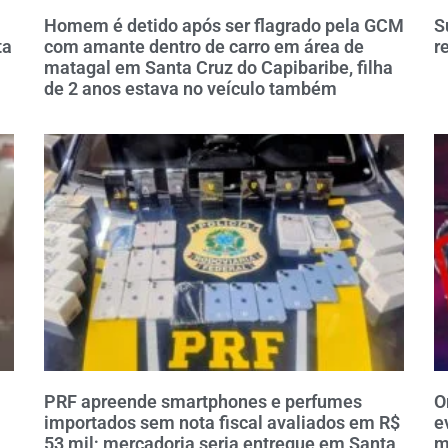
Homem é detido após ser flagrado pela GCM
S
ta
com amante dentro de carro em área de
r
matagal em Santa Cruz do Capibaribe, filha
de 2 anos estava no veículo também
PRF apreende smartphones e perfumes
O
importados sem nota fiscal avaliados em R$
e
53 mil; mercadoria seria entregue em Santa
m