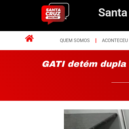
Santa
QUEM SOMOS
ACONTECEU
GATI detém dupla 