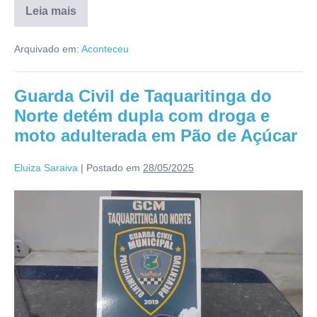
Leia mais
Arquivado em:
Aconteceu
Guarda Civil de Taquaritinga do
Norte detém dupla com droga e
moto adulterada em Pão de Açúcar
Eluiza Saraiva
|
Postado em
28/05/2025