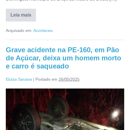
Leia mais
Arquivado em:
Aconteceu
Grave acidente na PE-160, em Pão
de Açúcar, deixa um homem morto
e carro é saqueado
Eluiza Saraiva
|
Postado em
26/05/2025