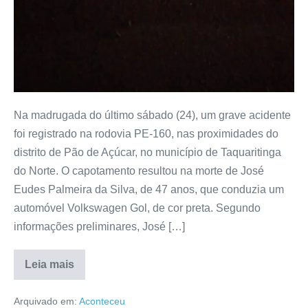
Na madrugada do último sábado (24), um grave acidente
foi registrado na rodovia PE-160, nas proximidades do
distrito de Pão de Açúcar, no município de Taquaritinga
do Norte. O capotamento resultou na morte de José
Eudes Palmeira da Silva, de 47 anos, que conduzia um
automóvel Volkswagen Gol, de cor preta. Segundo
informações preliminares, José […]
Leia mais
Arquivado em:
Aconteceu