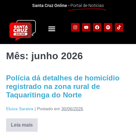
Santa Cruz Online -
Portal de Notícias
Mês:
junho 2026
Polícia dá detalhes de homicídio
registrado na zona rural de
Taquaritinga do Norte
Eluiza Saraiva
|
Postado em
30/06/2026
Leia mais