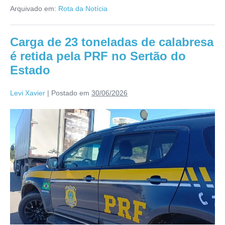
Arquivado em:
Rota da Notícia
Carga de 23 toneladas de calabresa
é retida pela PRF no Sertão do
Estado
Levi Xavier
|
Postado em
30/06/2026