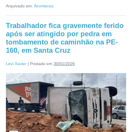
Arquivado em:
Aconteceu
Trabalhador fica gravemente ferido
após ser atingido por pedra em
tombamento de caminhão na PE-
160, em Santa Cruz
Levi Xavier
|
Postado em
30/01/2026