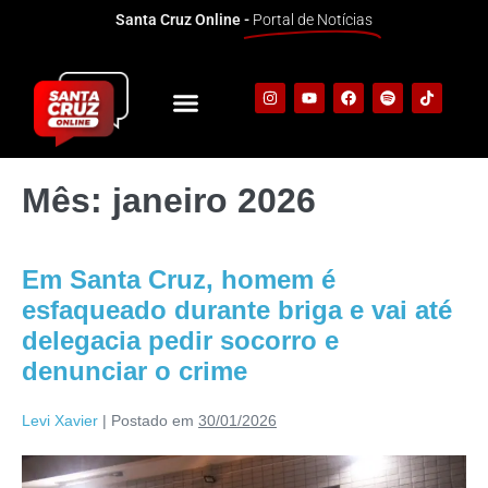
Santa Cruz Online -
Portal de Notícias
Mês:
janeiro 2026
Em Santa Cruz, homem é
esfaqueado durante briga e vai até
delegacia pedir socorro e
denunciar o crime
Levi Xavier
|
Postado em
30/01/2026