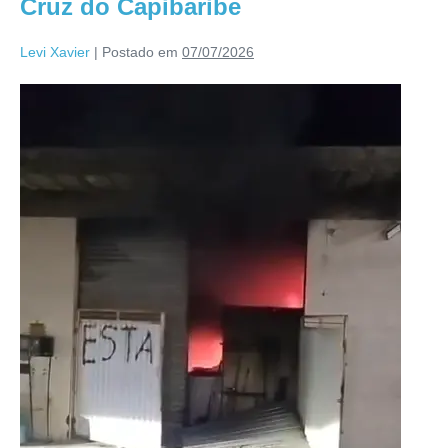
Cruz do Capibaribe
Levi Xavier
|
Postado em
07/07/2026