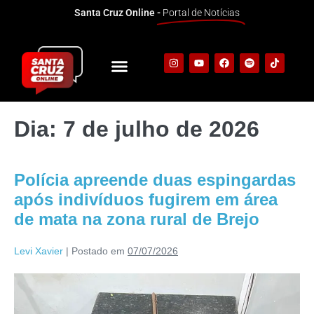
Santa Cruz Online -
Portal de Notícias
Dia:
7 de julho de 2026
Polícia apreende duas espingardas
após indivíduos fugirem em área
de mata na zona rural de Brejo
Levi Xavier
|
Postado em
07/07/2026